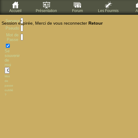
Accueil
Présentation
Forum
Les Fourmis
A
Serveur
Session expirée, Merci de vous reconnecter
Retour
Pseudo
Mot de
Passe
Se
souvenir
de
moi
Mot
de
passe
oublié
?