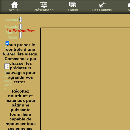
Accueil
Présentation
Forum
Les Fourmis
A
Serveur
Pseudo
La Fourmilière
Mot de
Passe
Vous prenez le
Se
contrôle d’une
souvenir
fourmilière vierge.
de
Commencez par
moi
chasser les
prédateurs
Mot
sauvages pour
de
agrandir vos
passe
terres.
oublié
?
Récoltez
nourriture et
matériaux pour
bâtir une
puissante
fourmilière
capable de
repousser tous
ses ennemis.