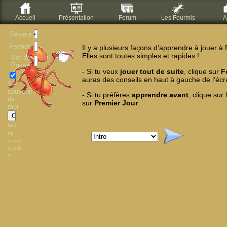
Accueil
Présentation
Forum
Les Fourmis
A
Serveur
Pseudo
Il y a plusieurs façons d’apprendre à jouer à
Elles sont toutes simples et rapides !
Mot de
Passe
- Si tu veux
jouer tout de suite
, clique sur
F
auras des conseils en haut à gauche de l’écr
Se
souvenir
- Si tu préfères
apprendre avant
, clique sur
de
sur
Premier Jour
.
moi
Mot
de
passe
oublié
?