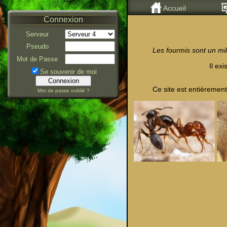
Accueil
Connexion
Serveur
Pseudo
Les fourmis sont un mil
Mot de Passe
Il ex
Se souvenir de moi
Ce site est entièrement
Mot de passe oublié ?