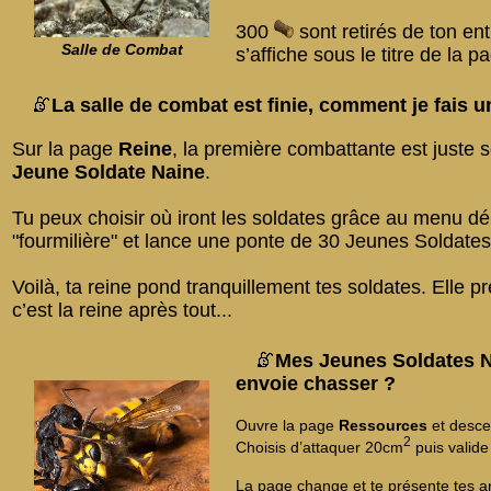
300
sont retirés de ton ent
Salle de Combat
s’affiche sous le titre de la p
La salle de combat est finie, comment je fais 
Sur la page
Reine
, la première combattante est juste s
Jeune Soldate Naine
.
Tu peux choisir où iront les soldates grâce au menu dé
"fourmilière" et lance une ponte de 30 Jeunes Soldate
Voilà, ta reine pond tranquillement tes soldates. Elle 
c’est la reine après tout...
Mes Jeunes Soldates N
envoie chasser ?
Ouvre la page
Ressources
et desc
2
Choisis d’attaquer 20cm
puis valide
La page change et te présente tes 