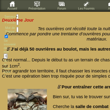
Accueil
Présentation
Forum
Les Fourmis
A
Serveur
Deuxième Jour
Pseudo
Mot de
Tes ouvrières ont récolté toute la nuit
Passe
Commence par pondre une trentaine d’ouvrières pour 
matériaux.
Se
souvenir
de
J’ai déjà 50 ouvrières au boulot, mais les autre
moi
C’est normal... Depuis le début tu as un terrain de ch
Mot
2
de
sur 1cm
.
passe
Pour agrandir ton territoire, il faut chasser les insectes
oublié
C’est une opération bien trop risquée pour de simples o
?
Pour entraîner cette ar
Bien sur, tu vas le trouver su
Cherche la
salle de combat